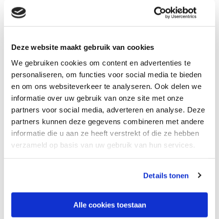
betere toekomst!" nodigt VIGO jou uit om
op donderdag 10 juni het symposium VIGO
Jeugd bij te wonen.
Deze website maakt gebruik van cookies
We gebruiken cookies om content en advertenties te
personaliseren, om functies voor social media te bieden
Tijdens dit symposium neemt Prof. Dr. Maaike Cima ons mee
en om ons websiteverkeer te analyseren. Ook delen we
in gewetensontwikkeling en het bevorderen van talent in
informatie over uw gebruik van onze site met onze
risicojongeren. We worden 'ingewijd' in persoonsgerichte
partners voor social media, adverteren en analyse. Deze
behandeling voor genetische ontwikkelingsstoornissen door
partners kunnen deze gegevens combineren met andere
Prof. Dr. Tjitske Kleefstra.
informatie die u aan ze heeft verstrekt of die ze hebben
verzameld op basis van uw gebruik van hun services.
Harm Damen begeleid een workshop "Duurzame
behandeluitkomsten voor kinderen? Empower de ouders!"
Details tonen
Tevens gaan we aan het werk met schematherapeutisch
werken met jongeren onder leiding van Titina Chabot.
Alle cookies toestaan
Gestructureerde risicotaxaties in de jeugdzorg zijn het