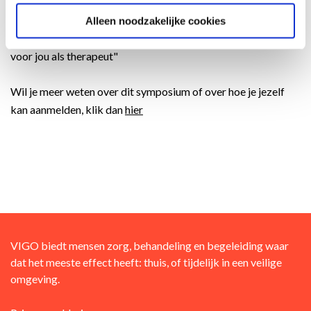
onderwerp van de inspiratiebijeenkomst verzorgd door
Tamara de Beuf. En aan het einde van de dag sluiten we af met
Alleen noodzakelijke cookies
de workshop "Innovatieve behandeltoepassingen ontworpen
voor jou als therapeut"
Wil je meer weten over dit symposium of over hoe je jezelf
kan aanmelden, klik dan
hier
VIGO biedt mensen zorg, behandeling en begeleiding waar
dat het meeste effect heeft: thuis, of tijdelijk in een veilige
omgeving.