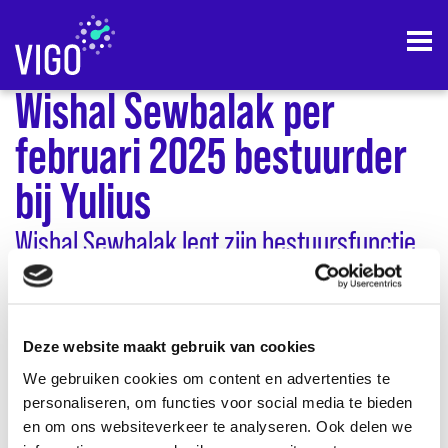
home
actueel
wishal sewbalak per februari 2025 bestuurder bij yulius
Wishal Sewbalak per
februari 2025 bestuurder
bij Yulius
Wishal Sewbalak legt zijn bestuursfunctie
bij VIGO per 1 februari 2025 neer om aan de
slag te gaan als bestuurder bij ggz- en
Deze website maakt gebruik van cookies
onderwijskoepel Yulius.
We gebruiken cookies om content en advertenties te
Voorzitter raad van toezicht Henk de Jong: ‘Wij vinden het
personaliseren, om functies voor social media te bieden
jammer dat Wishal ons gaat verlaten, hij heeft een positieve
en om ons websiteverkeer te analyseren. Ook delen we