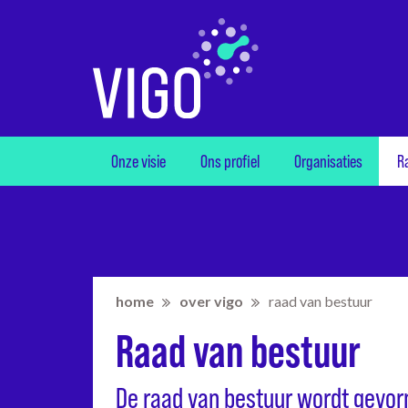
Onze visie
Ons profiel
Organisaties
R
home
over vigo
raad van bestuur
Raad van bestuur
De raad van bestuur wordt gevor