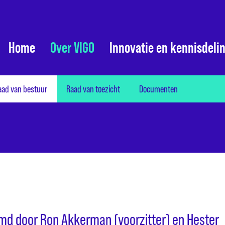
Home
Over VIGO
Innovatie en kennisdeli
aad van bestuur
Raad van toezicht
Documenten
md door Ron Akkerman (voorzitter) en Hester